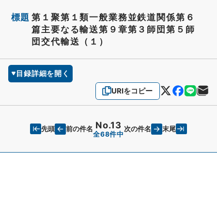
標題
第１聚第１類一般業務並鉄道関係第６
篇主要なる輸送第９章第３師団第５師
団交代輸送（１）
目録詳細を開く
URIをコピー
No.13
先頭
末尾
前の件名
次の件名
全68件中