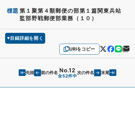
標題
第１聚第４類郵便の部第１篇関東兵站
監部野戦郵便部業務（１０）
目録詳細を開く
URIをコピー
No.12
先頭
末尾
前の件名
次の件名
全52件中