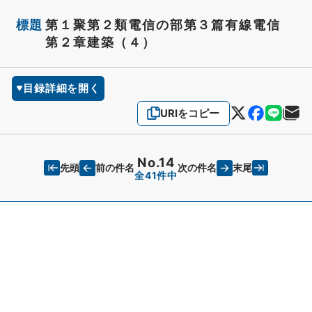
標題
第１聚第２類電信の部第３篇有線電信
第２章建築（４）
目録詳細を開く
URIをコピー
No.14
先頭
末尾
前の件名
次の件名
全41件中