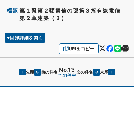
標題
第１聚第２類電信の部第３篇有線電信
第２章建築（３）
目録詳細を開く
URIをコピー
No.13
先頭
末尾
前の件名
次の件名
全41件中