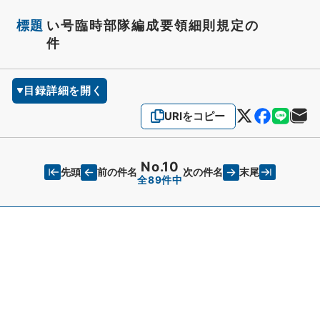
標題
い号臨時部隊編成要領細則規定の
件
目録詳細を開く
URIをコピー
No.10
先頭
末尾
前の件名
次の件名
全89件中