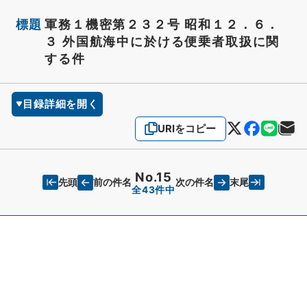
標題
軍務１機密第２３２号 昭和１２．６．
３ 外国航海中に於ける便乗者取扱に関
する件
目録詳細を開く
URIをコピー
No.15
先頭
末尾
前の件名
次の件名
全43件中