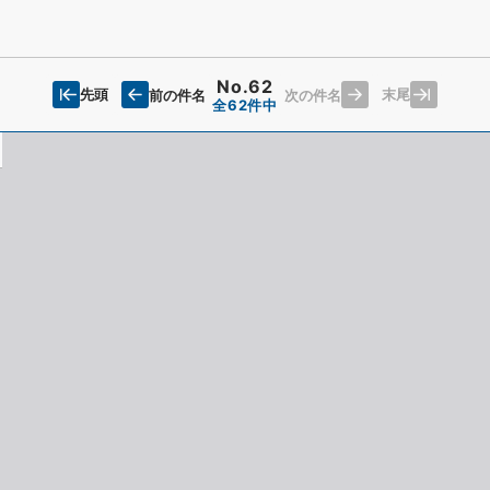
No.62
先頭
末尾
前の件名
次の件名
全62件中