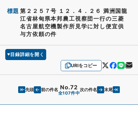
標題
第２２５７号 １２．４．２６ 満洲国龍
江省林甸県本邦農工視察団一行の三菱
名古屋航空機製作所見学に対し便宜供
与方依頼の件
目録詳細を開く
URIをコピー
No.72
先頭
末尾
前の件名
次の件名
全107件中