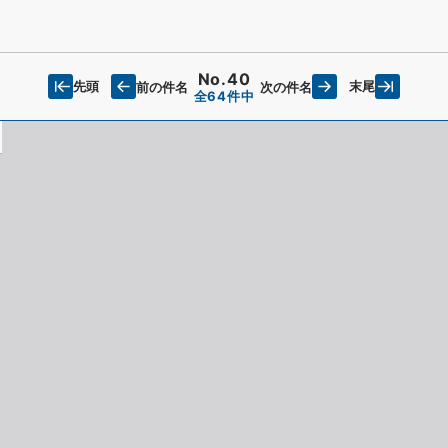
No.40
先頭
末尾
前の件名
次の件名
全64件中