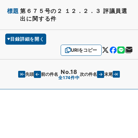
標題
第６７５号の２ １２．２．３ 評議員選
出に関する件
目録詳細を開く
URIをコピー
No.18
先頭
末尾
前の件名
次の件名
全174件中