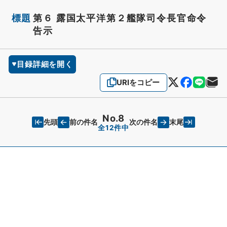
標題
第６ 露国太平洋第２艦隊司令長官命令
告示
目録詳細を開く
URIをコピー
No.8
先頭
末尾
前の件名
次の件名
全12件中