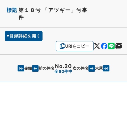
標題
第１８号 「アツギー」号事
件
目録詳細を開く
URIをコピー
No.20
先頭
末尾
前の件名
次の件名
全60件中