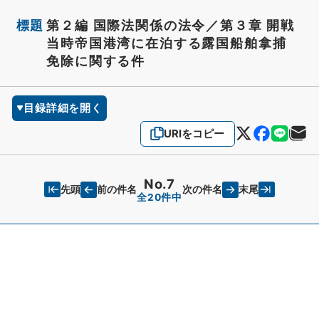
標題
第２編 国際法関係の法令／第３章 開戦
当時帝国港湾に在泊する露国船舶拿捕
免除に関する件
目録詳細を開く
URIをコピー
No.7
先頭
末尾
前の件名
次の件名
全20件中