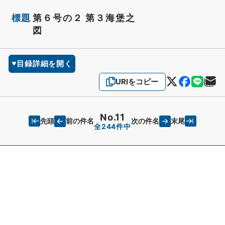
標題
第６号の２ 第３海堡之
図
目録詳細を開く
URIをコピー
No.11
先頭
末尾
前の件名
次の件名
全244件中