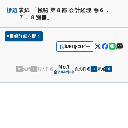
標題
表紙 「極秘 第８部 会計経理 巻６．
７．８別冊」
目録詳細を開く
URIをコピー
No.1
先頭
末尾
前の件名
次の件名
全244件中