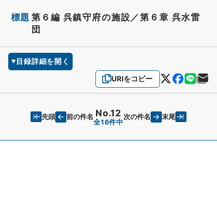
標題
第６編 呉鎮守府の施設／第６章 呉水雷
団
目録詳細を開く
URIをコピー
No.12
先頭
末尾
前の件名
次の件名
全16件中