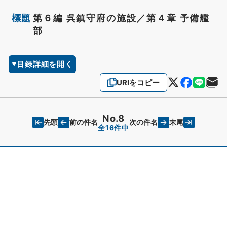
標題
第６編 呉鎮守府の施設／第４章 予備艦
部
目録詳細を開く
URIをコピー
No.8
先頭
末尾
前の件名
次の件名
全16件中