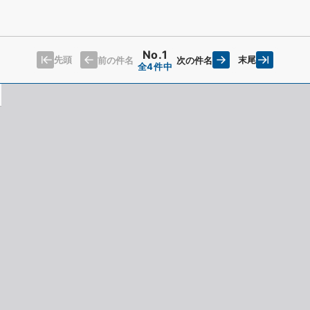
No.1
先頭
末尾
前の件名
次の件名
全4件中