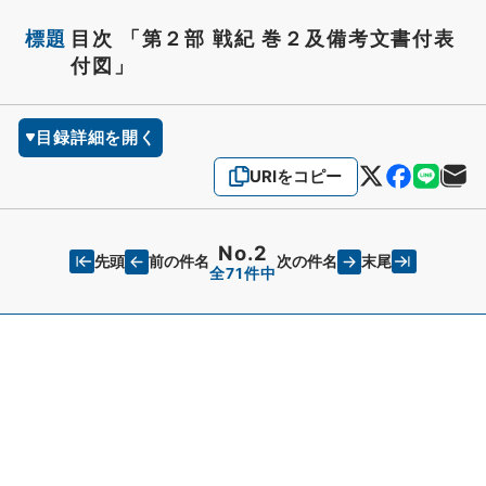
標題
目次 「第２部 戦紀 巻２及備考文書付表
付図」
目録詳細を開く
URIをコピー
No.2
先頭
末尾
前の件名
次の件名
全71件中