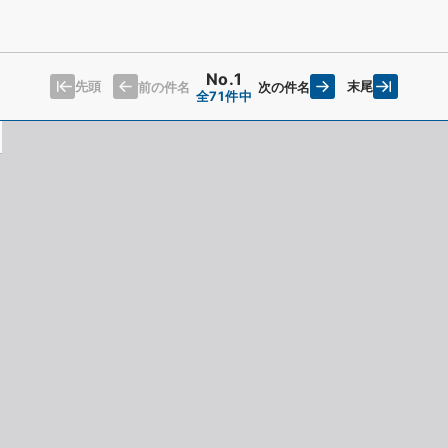
No.1
先頭
末尾
前の件名
次の件名
全71件中