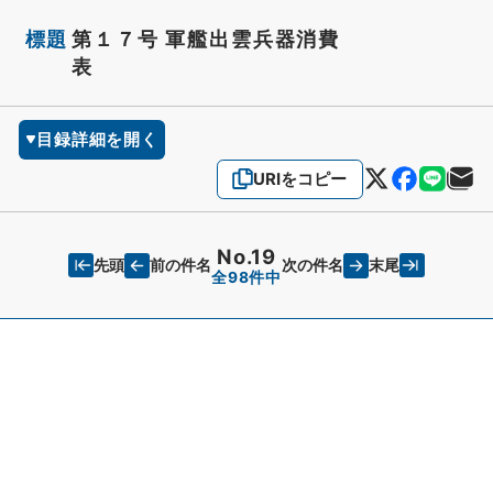
標題
第１７号 軍艦出雲兵器消費
表
目録詳細を開く
URIをコピー
No.19
先頭
末尾
前の件名
次の件名
全98件中