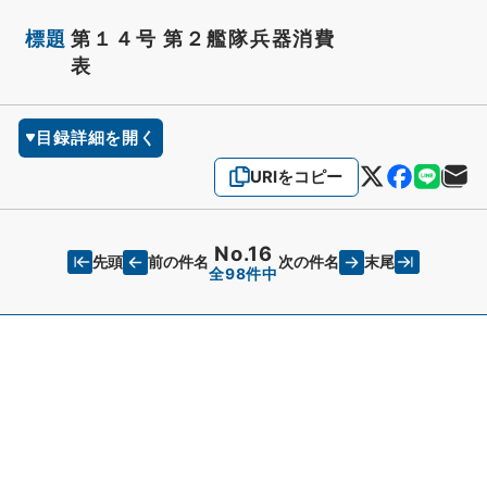
標題
第１４号 第２艦隊兵器消費
表
目録詳細を開く
URIをコピー
No.16
先頭
末尾
前の件名
次の件名
全98件中