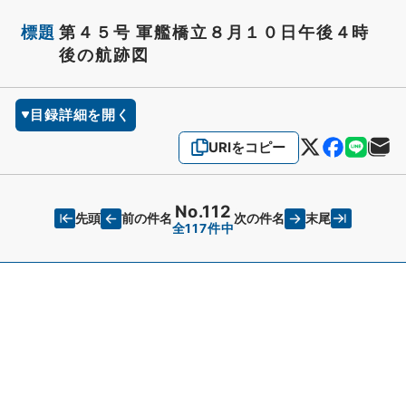
標題
第４５号 軍艦橋立８月１０日午後４時
後の航跡図
目録詳細を開く
URIをコピー
No.112
先頭
末尾
前の件名
次の件名
全117件中