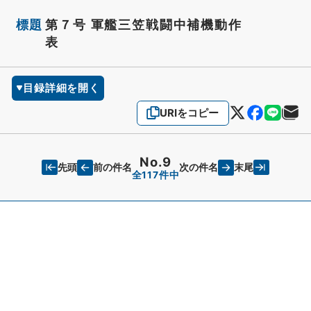
標題
第７号 軍艦三笠戦闘中補機動作
表
目録詳細を開く
URIをコピー
No.9
先頭
末尾
前の件名
次の件名
全117件中