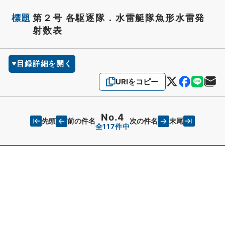
標題
第２号 各駆逐隊．水雷艇隊魚形水雷発
射数表
目録詳細を開く
URIをコピー
No.4
先頭
末尾
前の件名
次の件名
全117件中