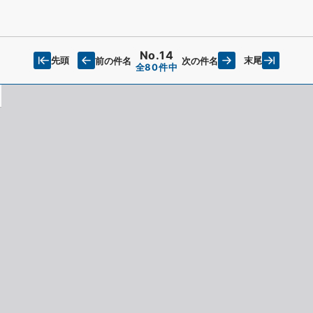
No.14
先頭
末尾
前の件名
次の件名
全80件中