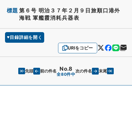
標題
第６号 明治３７年２月９日旅順口港外
海戦 軍艦霞消耗兵器表
目録詳細を開く
URIをコピー
No.8
先頭
末尾
前の件名
次の件名
全80件中