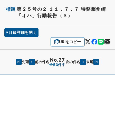
標題
第２５号の２ １１．７．７ 特務艦州崎
「オハ」行動報告（３）
目録詳細を開く
URIをコピー
No.27
先頭
末尾
前の件名
次の件名
全53件中