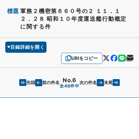
標題
軍務２機密第６６０号の２ １１．１
２．２８ 昭和１０年度運送艦行動概定
に関する件
目録詳細を開く
URIをコピー
No.6
先頭
末尾
前の件名
次の件名
全46件中