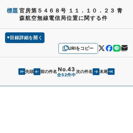
標題
官房第５４６８号 １１．１０．２３ 青
森航空無線電信局位置に関する件
目録詳細を開く
URIをコピー
No.43
先頭
末尾
前の件名
次の件名
全52件中