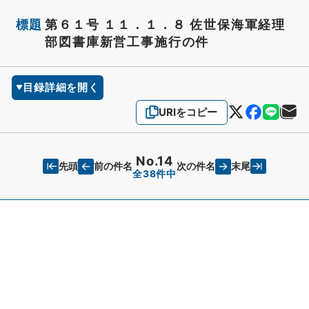
標題
第６１号 １１．１．８ 佐世保海軍経理
部図書庫新営工事施行の件
目録詳細を開く
URIをコピー
No.14
先頭
末尾
前の件名
次の件名
全38件中