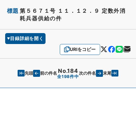
標題
第５６７１号 １１．１２．９ 定数外消
耗兵器供給の件
目録詳細を開く
URIをコピー
No.184
先頭
末尾
前の件名
次の件名
全198件中