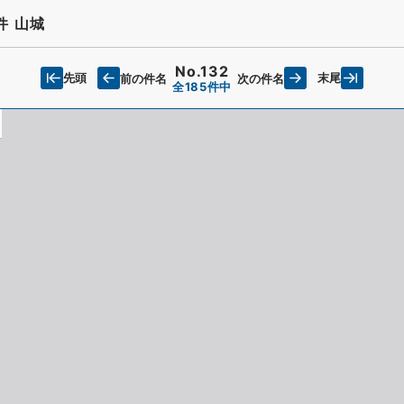
件 山城
No.132
先頭
末尾
前の件名
次の件名
全185件中