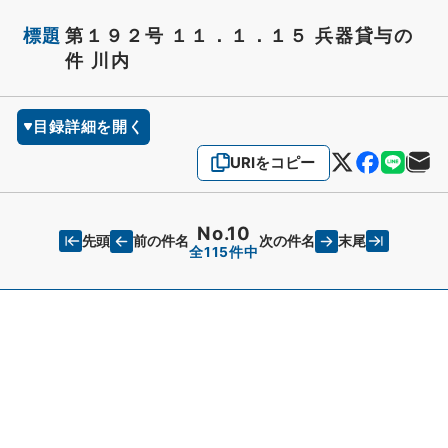
標題
第１９２号 １１．１．１５ 兵器貸与の
件 川内
目録詳細を開く
URIをコピー
No.10
先頭
末尾
前の件名
次の件名
全115件中