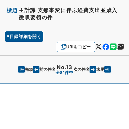
標題
主計課 支那事変に伴ふ経費支出並歳入
徴収要領の件
目録詳細を開く
URIをコピー
No.13
先頭
末尾
前の件名
次の件名
全81件中