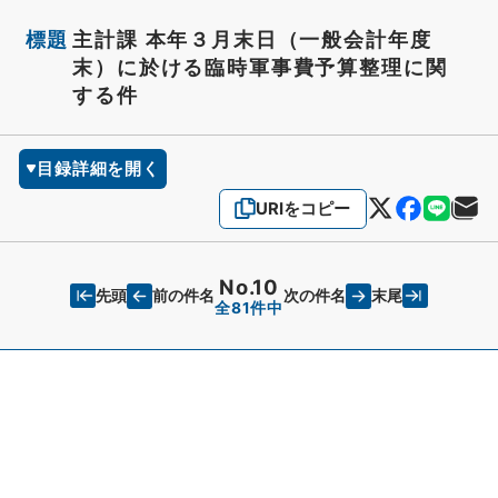
標題
主計課 本年３月末日（一般会計年度
末）に於ける臨時軍事費予算整理に関
する件
目録詳細を開く
URIをコピー
No.10
先頭
末尾
前の件名
次の件名
全81件中