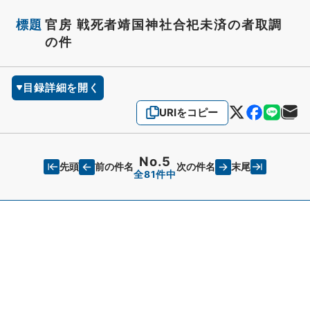
標題
官房 戦死者靖国神社合祀未済の者取調
の件
目録詳細を開く
URIをコピー
No.5
先頭
末尾
前の件名
次の件名
全81件中