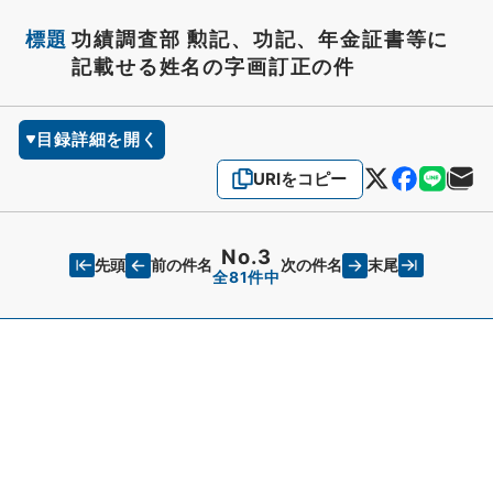
標題
功績調査部 勲記、功記、年金証書等に
記載せる姓名の字画訂正の件
目録詳細を開く
URIをコピー
No.3
先頭
末尾
前の件名
次の件名
全81件中