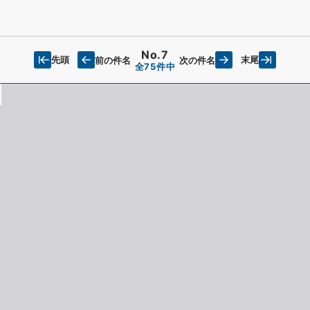
No.7
先頭
末尾
前の件名
次の件名
全75件中