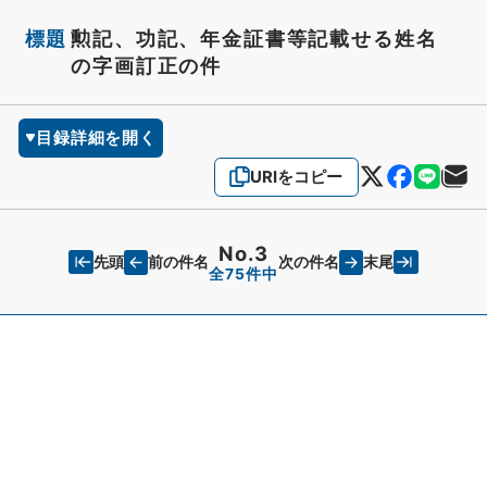
標題
勲記、功記、年金証書等記載せる姓名
の字画訂正の件
目録詳細を開く
URIをコピー
No.3
先頭
末尾
前の件名
次の件名
全75件中