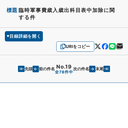
標題
臨時軍事費歳入歳出科目表中加除に関
する件
目録詳細を開く
URIをコピー
No.19
先頭
末尾
前の件名
次の件名
全78件中