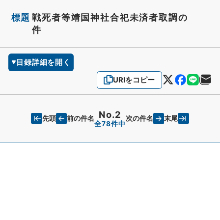
標題
戦死者等靖国神社合祀未済者取調の
件
目録詳細を開く
URIをコピー
No.2
先頭
末尾
前の件名
次の件名
全78件中