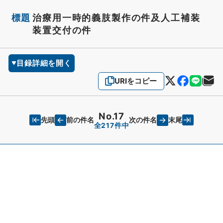
標題
治療用一時的義肢製作の件及人工補装
装置交付の件
目録詳細を開く
URIをコピー
No.17
先頭
末尾
前の件名
次の件名
全217件中