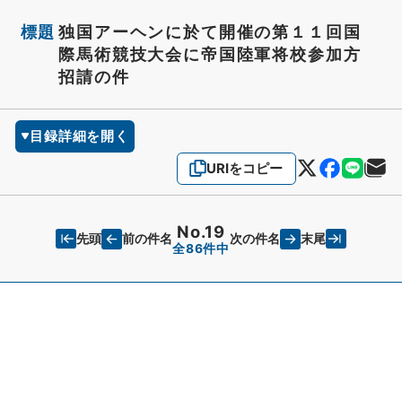
標題
独国アーヘンに於て開催の第１１回国
際馬術競技大会に帝国陸軍将校参加方
招請の件
目録詳細を開く
URIをコピー
No.19
先頭
末尾
前の件名
次の件名
全86件中