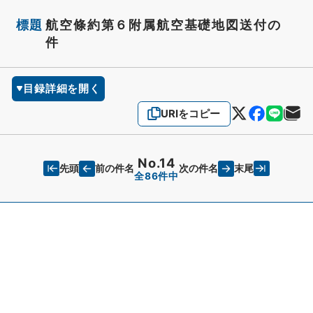
標題
航空條約第６附属航空基礎地図送付の
件
目録詳細を開く
URIをコピー
No.14
先頭
末尾
前の件名
次の件名
全86件中