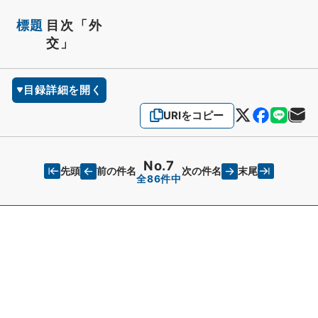
標題
目次「外
交」
目録詳細を開く
URIをコピー
No.7
先頭
末尾
前の件名
次の件名
全86件中