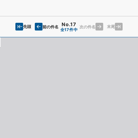
No.17
先頭
末尾
前の件名
次の件名
全17件中