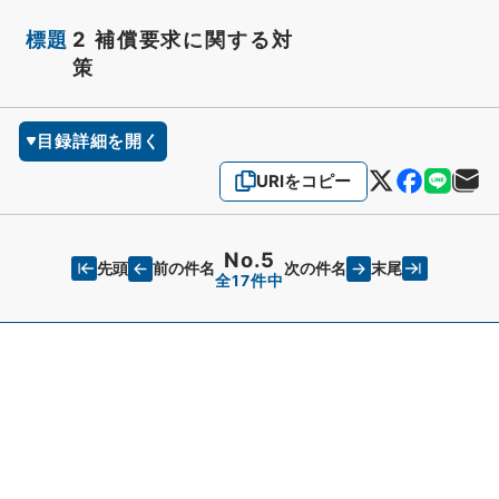
標題
2 補償要求に関する対
策
目録詳細を開く
URIをコピー
No.5
先頭
末尾
前の件名
次の件名
全17件中