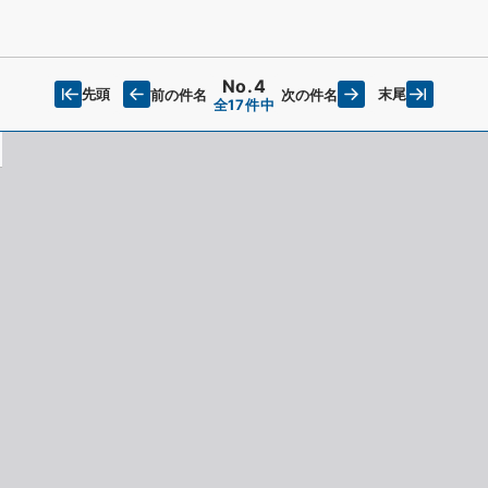
No.4
先頭
末尾
前の件名
次の件名
全17件中