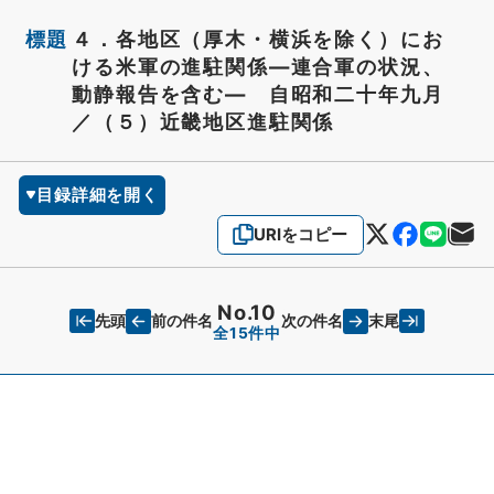
標題
４．各地区（厚木・横浜を除く）にお
ける米軍の進駐関係―連合軍の状況、
動静報告を含む― 自昭和二十年九月
／（５）近畿地区進駐関係
目録詳細を開く
URIをコピー
No.10
先頭
末尾
前の件名
次の件名
全15件中